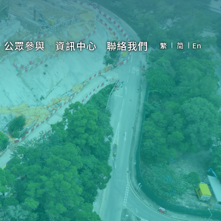
公眾參與
資訊中心
聯絡我們
繁
简
En
程
紹
目
宜
宣傳影片
社區參與
最新消息
通訊
圖片庫
創新